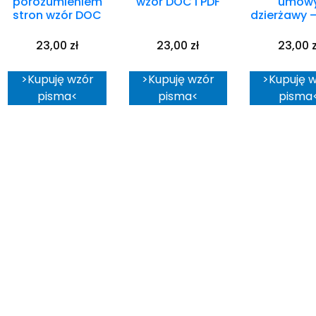
porozumieniem
wzór DOC i PDF
umow
stron wzór DOC
dzierżawy 
23,00
zł
23,00
zł
23,00
z
>Kupuję wzór
>Kupuję wzór
>Kupuję 
pisma<
pisma<
pisma