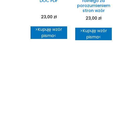
DOC PDF
rolnego za
porozumieniem
stron wzór
23,00
zł
23,00
zł
>Kupuję wzór
>Kupuję wzór
pisma<
pisma<