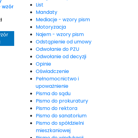
y
List
– wzór
Mandaty
Mediacje - wzory pism
ł
Motoryzacja
Najem - wzory pism
wzór
Odstąpienie od umowy
<
Odwołanie do PZU
Odwołanie od decyzji
Opinie
Oświadczenie
Pełnomocnictwo i
upoważnienie
Pisma do sądu
Pismo do prokuratury
Pismo do rektora
Pismo do sanatorium
Pismo do spółdzielni
mieszkaniowej
Pismo do windykacji