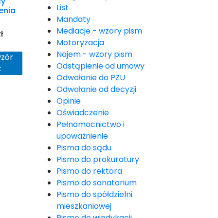
cy
List
enia
Mandaty
Mediacje - wzory pism
ł
Motoryzacja
Najem - wzory pism
wzór
Odstąpienie od umowy
<
Odwołanie do PZU
Odwołanie od decyzji
Opinie
Oświadczenie
Pełnomocnictwo i
upoważnienie
Pisma do sądu
Pismo do prokuratury
Pismo do rektora
Pismo do sanatorium
Pismo do spółdzielni
mieszkaniowej
Pismo do windykacji