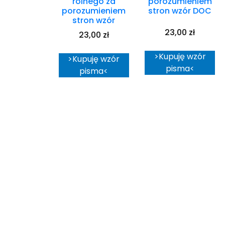
rolnego za
porozumieniem
porozumieniem
stron wzór DOC
stron wzór
23,00
zł
23,00
zł
>Kupuję wzór
>Kupuję wzór
pisma<
pisma<