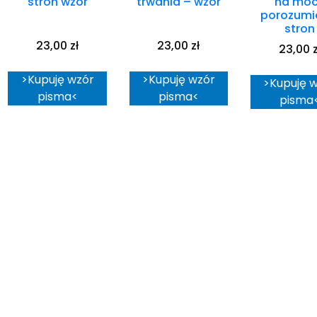
stron wzór
trwania – wzór
na mo
porozumi
stron
23,00
zł
23,00
zł
23,00
z
>Kupuję wzór
>Kupuję wzór
>Kupuję 
pisma<
pisma<
pisma