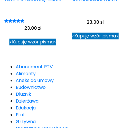
23,00
zł
Oceniono
23,00
zł
5.00
na 5
>Kupuję wzór pisma<
>Kupuję wzór pisma<
Abonament RTV
Alimenty
Aneks do umowy
Budownictwo
Dłużnik
Dzierżawa
Edukacja
Etat
Grzywna