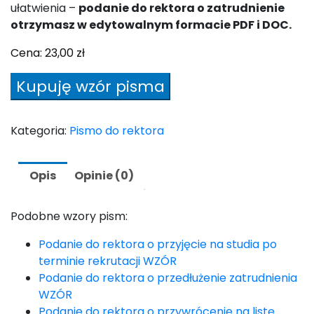
ułatwienia –
podanie do rektora o zatrudnienie
otrzymasz w edytowalnym formacie PDF i DOC.
Cena:
23,00
zł
ilość
Kupuję wzór pisma
Podanie
do
rektora
Kategoria:
Pismo do rektora
o
zatrudnienie
Opis
Opinie (0)
WZÓR
Podobne wzory pism:
Podanie do rektora o przyjęcie na studia po
terminie rekrutacji WZÓR
Podanie do rektora o przedłużenie zatrudnienia
WZÓR
Podanie do rektora o przywrócenie na listę