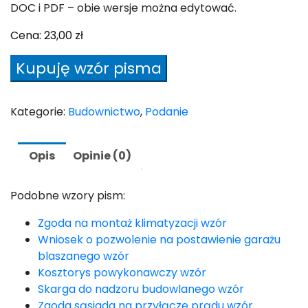
DOC i PDF – obie wersje można edytować.
Cena:
23,00
zł
ilość
Kupuję wzór pisma
Wymiana
słupa
energetycznego
Kategorie:
Budownictwo
,
Podanie
podanie
wzór
Opis
Opinie (0)
Podobne wzory pism:
Zgoda na montaż klimatyzacji wzór
Wniosek o pozwolenie na postawienie garażu
blaszanego wzór
Kosztorys powykonawczy wzór
Skarga do nadzoru budowlanego wzór
Zgoda sąsiada na przyłącze prądu wzór