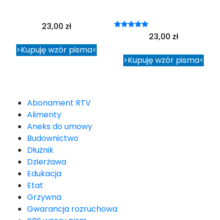
23,00
zł
Oceniono
23,00
zł
5.00
na 5
>Kupuję wzór pisma<
>Kupuję wzór pisma<
Abonament RTV
Alimenty
Aneks do umowy
Budownictwo
Dłużnik
Dzierżawa
Edukacja
Etat
Grzywna
Gwarancja rozruchowa