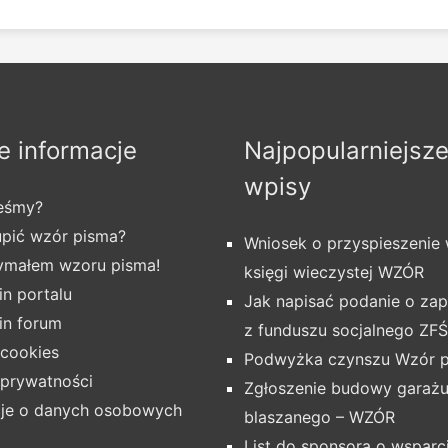
 informacje
Najpopularniejsz
wpisy
teśmy?
upić wzór pisma?
Wniosek o przyspieszenie
zymałem wzoru pisma!
księgi wieczystej WZÓR
n portalu
Jak napisać podanie o z
in forum
z funduszu socjalnego ZF
 cookies
Podwyżka czynszu Wzór 
 prywatności
Zgłoszenie budowy garaż
cje o danych osobowych
blaszanego – WZÓR
List do sponsora o wsparc