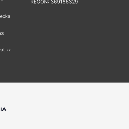
REGON: 369166329
iecka
za
łat za