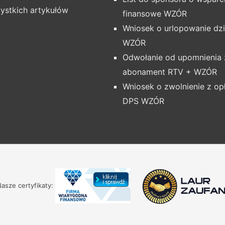
ystkich artykułów
finansowe WZÓR
Wniosek o urlopowanie dz
WZÓR
Odwołanie od upomnienia 
abonament RTV + WZÓR
Wniosek o zwolnienie z op
DPS WZÓR
asze certyfikaty: