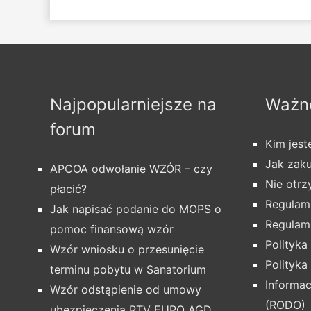
Najpopularniejsze na
Ważne
forum
Kim jes
Jak zak
APCOA odwołanie WZÓR – czy
Nie otr
płacić?
Regulami
Jak napisać podanie do MOPS o
Regulam
pomoc finansową wzór
Polityka
Wzór wniosku o przesunięcie
Polityka
terminu pobytu w Sanatorium
Informa
Wzór odstąpienie od umowy
(RODO)
ubezpieczenia RTV EURO AGD