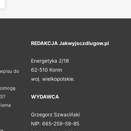
e
REDAKCJA Jakwyjsczdlugow.pl
Energetyka 2/18
62-510 Konin
 wpisu do
woj. wielkopolskie.
apomogę
ŚS?
WYDAWCA
pisma
u
Grzegorz Szwaciński
NIP: 665-259-59-85
ie