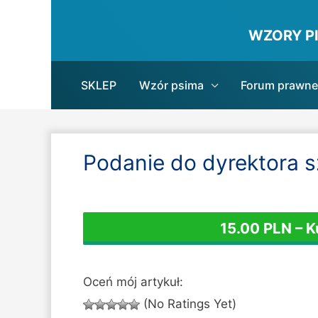
WZORY P
SKLEP
Wzór psima
Forum prawne
Podanie do dyrektora sz
15.00 PLN – 
Oceń mój artykuł:
(No Ratings Yet)