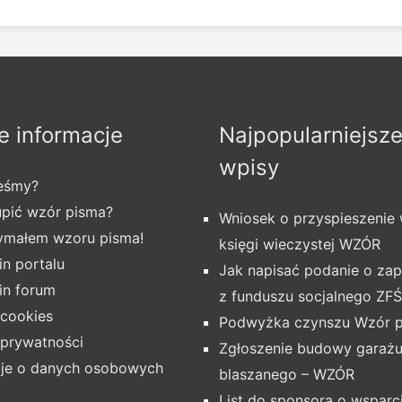
 informacje
Najpopularniejsz
wpisy
teśmy?
upić wzór pisma?
Wniosek o przyspieszenie
zymałem wzoru pisma!
księgi wieczystej WZÓR
n portalu
Jak napisać podanie o z
in forum
z funduszu socjalnego ZF
 cookies
Podwyżka czynszu Wzór 
 prywatności
Zgłoszenie budowy garaż
cje o danych osobowych
blaszanego – WZÓR
List do sponsora o wsparc