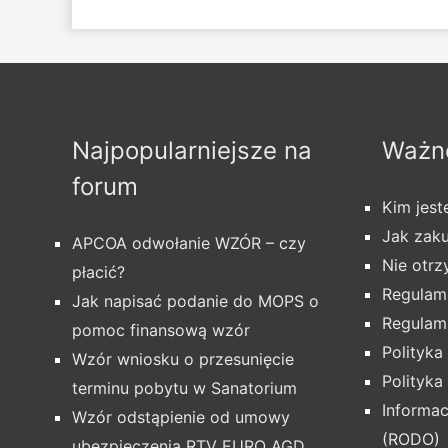
Najpopularniejsze na
Ważne
forum
Kim jes
Jak zak
APCOA odwołanie WZÓR – czy
Nie otr
płacić?
Regulami
Jak napisać podanie do MOPS o
Regulam
pomoc finansową wzór
Polityka
Wzór wniosku o przesunięcie
Polityka
terminu pobytu w Sanatorium
Informa
Wzór odstąpienie od umowy
(RODO)
ubezpieczenia RTV EURO AGD