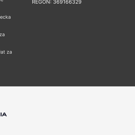
REGON: 369166329
iecka
za
łat za