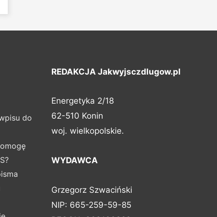
e
REDAKCJA Jakwyjsczdlugow.pl
Energetyka 2/18
62-510 Konin
 wpisu do
woj. wielkopolskie.
apomogę
ŚS?
WYDAWCA
pisma
u
Grzegorz Szwaciński
NIP: 665-259-59-85
ie