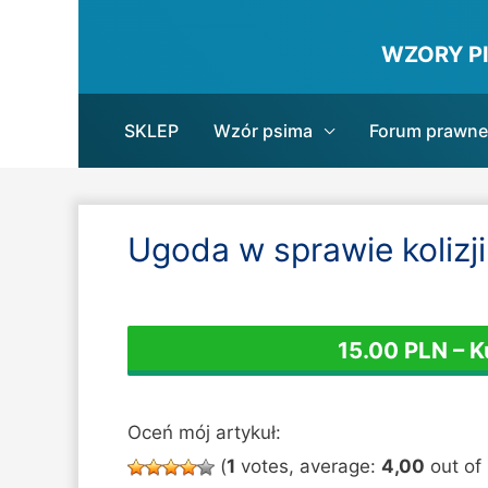
WZORY P
SKLEP
Wzór psima
Forum prawne
Ugoda w sprawie kolizj
15.00 PLN – 
Oceń mój artykuł:
(
1
votes, average:
4,00
out of 