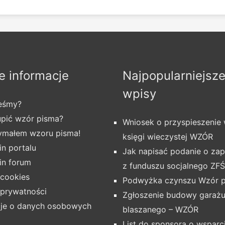
 informacje
Najpopularniejsz
wpisy
teśmy?
upić wzór pisma?
Wniosek o przyspieszenie
zymałem wzoru pisma!
księgi wieczystej WZÓR
n portalu
Jak napisać podanie o z
in forum
z funduszu socjalnego ZF
 cookies
Podwyżka czynszu Wzór 
 prywatności
Zgłoszenie budowy garaż
cje o danych osobowych
blaszanego – WZÓR
List do sponsora o wsparc