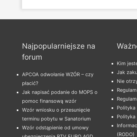
Najpopularniejsze na
Ważne
forum
Kim jes
Jak zak
APCOA odwołanie WZÓR – czy
Nie otr
płacić?
Regulami
Jak napisać podanie do MOPS o
Regulam
pomoc finansową wzór
Polityka
Wzór wniosku o przesunięcie
Polityka
terminu pobytu w Sanatorium
Informa
Wzór odstąpienie od umowy
(RODO)
ubezpieczenia RTV EURO AGD