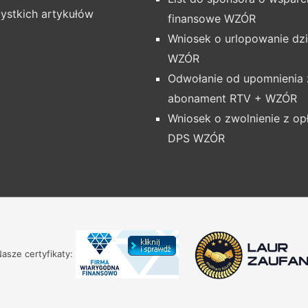
ystkich artykułów
finansowe WZÓR
Wniosek o urlopowanie dz
WZÓR
Odwołanie od upomnienia 
abonament RTV + WZÓR
Wniosek o zwolnienie z op
DPS WZÓR
asze certyfikaty: