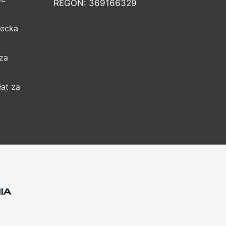
REGON: 369166329
iecka
za
łat za