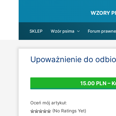
WZORY P
SKLEP
Wzór psima
Forum prawne
Upoważnienie do odbio
15.00 PLN – 
Oceń mój artykuł:
(No Ratings Yet)