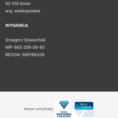
62-510 Konin
woj. wielkopolskie.
WYDAWCA
Grzegorz Szwaciński
NIP: 665-259-59-85
REGON: 369166329
Nasze certyfikaty: