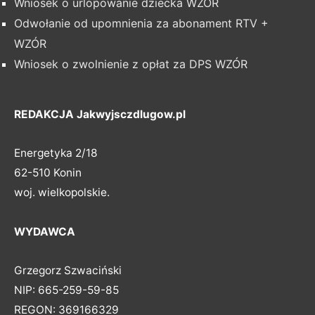
Wniosek o urlopowanie dziecka WZÓR
Odwołanie od upomnienia za abonament RTV +
WZÓR
Wniosek o zwolnienie z opłat za DPS WZÓR
REDAKCJA Jakwyjsczdlugow.pl
Energetyka 2/18
62-510 Konin
woj. wielkopolskie.
WYDAWCA
Grzegorz Szwaciński
NIP: 665-259-59-85
REGON: 369166329