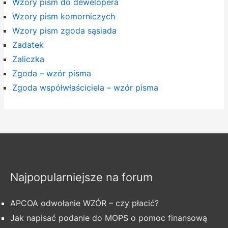
Wzory pism do dewelopera
Wzory pism komorniczych
Wzory pism zgoda sąsiada
Zadatek
Zaliczka
Zgoda – wzór pisma
Zgoda współwłaściciela – wzór pisma
Najpopularniejsze na forum
APCOA odwołanie WZÓR – czy płacić?
Jak napisać podanie do MOPS o pomoc finansową