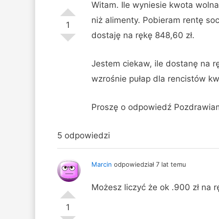
Witam. Ile wyniesie kwota woln
niż alimenty. Pobieram rentę soc
1
dostaję na rękę 848,60 zł.
Jestem ciekaw, ile dostanę na r
wzrośnie pułap dla rencistów kw
Proszę o odpowiedź Pozdrawiam
5 odpowiedzi
Marcin
odpowiedział 7 lat temu
Możesz liczyć że ok .900 zł na r
1