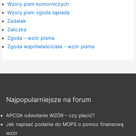
Wzory pism komorniczych
Wzory pism zgoda sąsiada
Zadatek
Zaliczka
Zgoda – wzór pisma
Zgoda współwłaściciela – wzór pisma
Najpopularniejsze na forum
APCOA odwołanie WZÓR – czy płacić?
Jak napisać podanie do MOPS o pomoc finansową
wzór