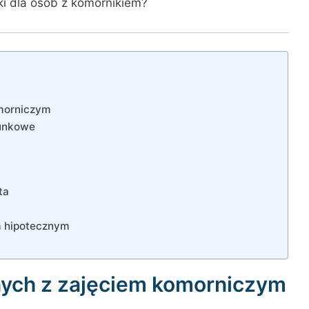
zki dla osób z komornikiem?
omorniczym
tunkowe
ta
m hipotecznym
nych z zajęciem komorniczym