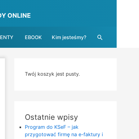
Y ONLINE
Search
MENTY
EBOOK
Kim jesteśmy?
Twój koszyk jest pusty.
Ostatnie wpisy
Program do KSeF – jak
przygotować firmę na e-faktury i