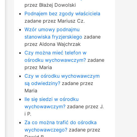
przez Błażej Dowolski
Podnajem bez zgody właściciela
zadane przez Mariusz Cz.
Wzór umowy podnajmu
stanowiska fryzjerskiego
zadane
przez Aldona Wajchrzak
Czy można mieć telefon w
ośrodku wychowawczym?
zadane
przez Maria
Czy w ośrodku wychowawczym
są odwiedziny?
zadane przez
Maria
Ile się siedzi w ośrodku
wychowawczym?
zadane przez J.
i P.
Za co można trafić do ośrodka
wychowawczego?
zadane przez