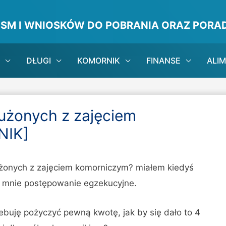
ISM I WNIOSKÓW DO POBRANIA ORAZ PORAD
DŁUGI
KOMORNIK
FINANSE
ALI
użonych z zajęciem
NIK]
łużonych z zajęciem komorniczym? miałem kiedyś
c mnie postępowanie egzekucyjne.
ebuję pożyczyć pewną kwotę, jak by się dało to 4