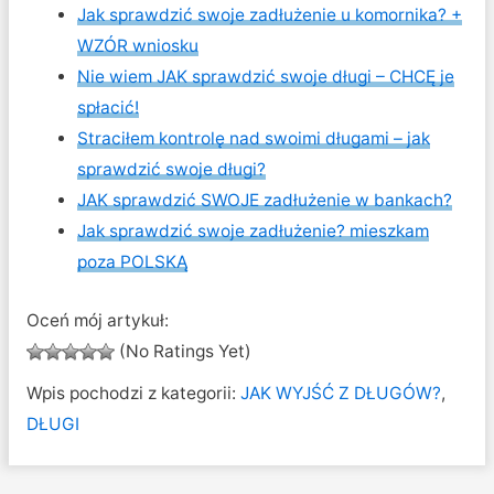
Jak sprawdzić swoje zadłużenie u komornika? +
WZÓR wniosku
Nie wiem JAK sprawdzić swoje długi – CHCĘ je
spłacić!
Straciłem kontrolę nad swoimi długami – jak
sprawdzić swoje długi?
JAK sprawdzić SWOJE zadłużenie w bankach?
Jak sprawdzić swoje zadłużenie? mieszkam
poza POLSKĄ
Oceń mój artykuł:
(No Ratings Yet)
Wpis pochodzi z kategorii:
JAK WYJŚĆ Z DŁUGÓW?
,
DŁUGI