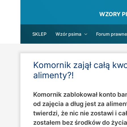
WZORY P
SKLEP
Wzór psima
Forum prawne
Komornik zajął całą kw
alimenty?!
Komornik zablokował konto ban
od zajęcia a dług jest za alime
twierdzi, że nic nie zostawi i c
zostałem bez środków do życia,