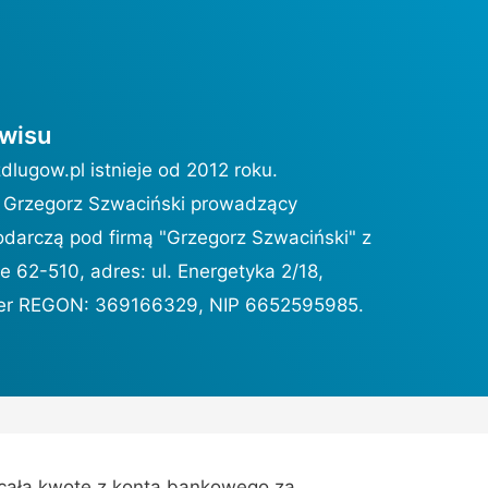
rwisu
lugow.pl istnieje od 2012 roku.
t Grzegorz Szwaciński prowadzący
odarczą pod firmą "Grzegorz Szwaciński" z
e 62-510, adres: ul. Energetyka 2/18,
er REGON: 369166329, NIP 6652595985.
 całą kwotę z konta bankowego za