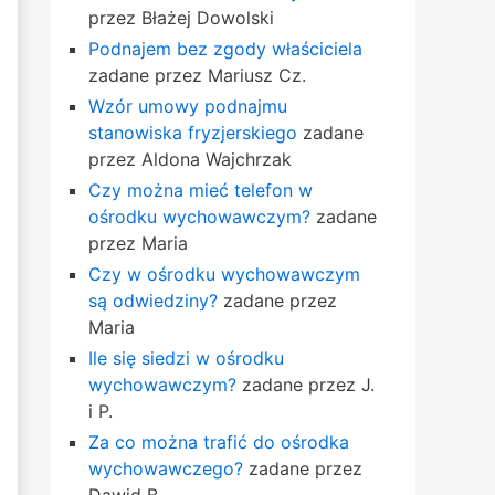
przez Błażej Dowolski
Podnajem bez zgody właściciela
zadane przez Mariusz Cz.
Wzór umowy podnajmu
stanowiska fryzjerskiego
zadane
przez Aldona Wajchrzak
Czy można mieć telefon w
ośrodku wychowawczym?
zadane
przez Maria
Czy w ośrodku wychowawczym
są odwiedziny?
zadane przez
Maria
Ile się siedzi w ośrodku
wychowawczym?
zadane przez J.
i P.
Za co można trafić do ośrodka
wychowawczego?
zadane przez