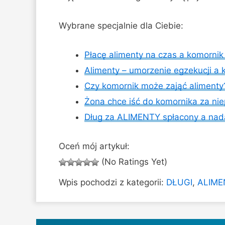
Wybrane specjalnie dla Ciebie:
Płacę alimenty na czas a komorni
Alimenty – umorzenie egzekucji a k
Czy komornik może zająć alimenty
Żona chce iść do komornika za niep
Dług za ALIMENTY spłacony a na
Oceń mój artykuł:
(No Ratings Yet)
Wpis pochodzi z kategorii:
DŁUGI
,
ALIME