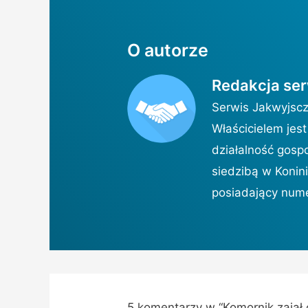
O autorze
Redakcja se
Serwis Jakwyjsczd
Właścicielem jes
działalność gosp
siedzibą w Konini
posiadający num
5 komentarzy w “Komornik zajął