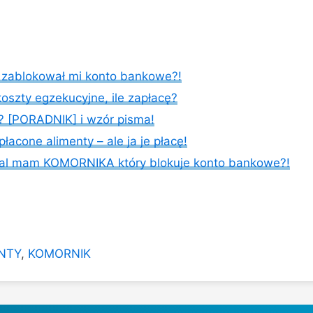
k zablokował mi konto bankowe?!
oszty egzekucyjne, ile zapłacę?
? [PORADNIK] i wzór pisma!
łacone alimenty – ale ja je płacę!
dal mam KOMORNIKA który blokuje konto bankowe?!
NTY
,
KOMORNIK