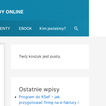
Y ONLINE
Search
MENTY
EBOOK
Kim jesteśmy?
Twój koszyk jest pusty.
Ostatnie wpisy
Program do KSeF – jak
przygotować firmę na e-faktury i