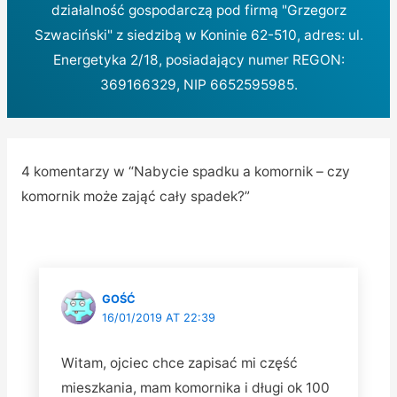
działalność gospodarczą pod firmą "Grzegorz
Szwaciński" z siedzibą w Koninie 62-510, adres: ul.
Energetyka 2/18, posiadający numer REGON:
369166329, NIP 6652595985.
4 komentarzy w “Nabycie spadku a komornik – czy
komornik może zająć cały spadek?”
GOŚĆ
16/01/2019 AT 22:39
Witam, ojciec chce zapisać mi część
mieszkania, mam komornika i długi ok 100