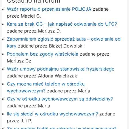
Ostatnio na forum
Wzór raportu o przeniesienie POLICJA
zadane
przez Maciej G.
Kara za brak OC – jak napisać odwołanie do UFG?
zadane przez Mariusz D.
Zapomniałem zgłosić sprzedaż auta – odwołanie od
kary
zadane przez Błażej Dowolski
Podnajem bez zgody właściciela
zadane przez
Mariusz Cz.
Wzór umowy podnajmu stanowiska fryzjerskiego
zadane przez Aldona Wajchrzak
Czy można mieć telefon w ośrodku
wychowawczym?
zadane przez Maria
Czy w ośrodku wychowawczym są odwiedziny?
zadane przez Maria
Ile się siedzi w ośrodku wychowawczym?
zadane
przez J. i P.
Za co można trafić do ośrodka wychowawczego?