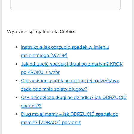
Wybrane specjalnie dla Ciebie:
Instrukcja jak odrzucić spadek w imieniu
małoletniego [WZÓR]
Jak odrzucić spadek i długi po zmarłym? KROK
po KROKU + wzór
Odrzuciłam spadek po matce, jej rodzeństwo
żąda ode mnie spłaty długów?
Czy dziedziczę długi po dziadku? jak ODRZUCIĆ
spadek??
Dług mojej mamy – jak ODRZUCIĆ spadek po
mamie? [ZOBACZ] poradnik