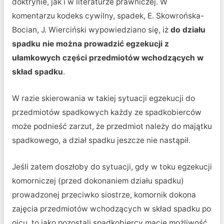
doktrynie, jak i w literaturze prawniczej. W
komentarzu kodeks cywilny, spadek, E. Skowrońska-
Bocian, J. Wierciński wypowiedziano się, iż
do działu
spadku nie można prowadzić egzekucji z
ułamkowych części przedmiotów wchodzących w
skład spadku
.
W razie skierowania w takiej sytuacji egzekucji do
przedmiotów spadkowych każdy ze spadkobierców
może podnieść zarzut, że przedmiot należy do majątku
spadkowego, a dział spadku jeszcze nie nastąpił.
Jeśli zatem doszłoby do sytuacji, gdy w toku egzekucji
komorniczej (przed dokonaniem działu spadku)
prowadzonej przeciwko siostrze, komornik dokona
zajęcia przedmiotów wchodzących w skład spadku po
ojcu, to jako pozostali spadkobiercy macie możliwość