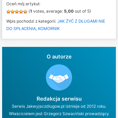
Oceń mój artykuł:
(
1
votes, average:
5,00
out of 5)
Wpis pochodzi z kategorii:
JAK ŻYĆ Z DŁUGAMI NIE
DO SPŁACENIA
,
KOMORNIK
O autorze
Redakcja serwisu
Serwis Jakwyjsczdlugow.pl istnieje od 2012 roku.
Właścicielem jest Grzegorz Szwaciński prowadzący