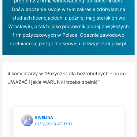
problemy z firmą windykacyjną lub komornikiem.
Doświadczenie swoje w tym zakresie zdobyłam na
studiach licencjackich, a później magisterskich we
Wrocławiu, a także jako pracownik jednej z większych
firm pożyczkowych w Polsce. Obecnie zawodowo
spełniam się pisząc dla serwisu Jakwyjsczdlugow.pl.
4 komentarzy w “Pożyczka dla bezrobotnych – na co
UWAŻAĆ i jakie WARUNKI trzeba spełnić”
EWELINA
01/10/2018 AT 17:17