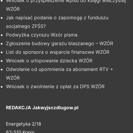
Wniosek o przyspieszenie wpisu do księgi wieczystej
WZÓR
Jak napisać podanie o zapomogę z funduszu
socjalnego ZFŚS?
Podwyżka czynszu Wzór pisma
Zgłoszenie budowy garażu blaszanego – WZÓR
List do sponsora o wsparcie finansowe WZÓR
Wniosek o urlopowanie dziecka WZÓR
Odwołanie od upomnienia za abonament RTV +
WZÓR
Wniosek o zwolnienie z opłat za DPS WZÓR
REDAKCJA Jakwyjsczdlugow.pl
Energetyka 2/18
62-510 Konin