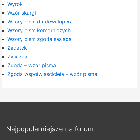
Wyrok
Wzór skargi
Wzory pism do dewelopera
Wzory pism komorniczych
Wzory pism zgoda sąsiada
Zadatek
Zaliczka
Zgoda – wzór pisma
Zgoda współwłaściciela – wzór pisma
Najpopularniejsze na forum