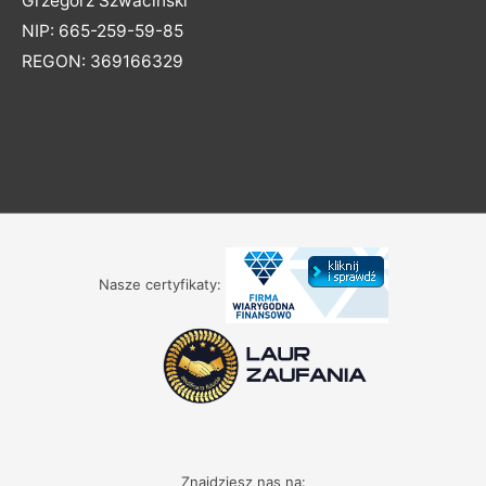
Grzegorz Szwaciński
NIP: 665-259-59-85
REGON: 369166329
Nasze certyfikaty:
Znajdziesz nas na: