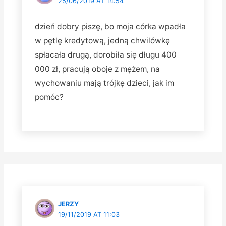
25/06/2019 AT 14:54
dzień dobry piszę, bo moja córka wpadła
w pętlę kredytową, jedną chwilówkę
spłacała drugą, dorobiła się długu 400
000 zł, pracują oboje z mężem, na
wychowaniu mają trójkę dzieci, jak im
pomóc?
JERZY
19/11/2019 AT 11:03