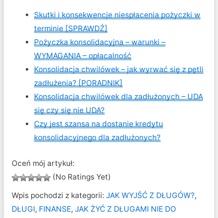
Skutki i konsekwencje niespłacenia pożyczki w
terminie [SPRAWDŹ]
Pożyczka konsolidacyjna – warunki –
WYMAGANIA – opłacalność
Konsolidacja chwilówek – jak wyrwać się z pętli
zadłużenia? [PORADNIK]
Konsolidacja chwilówek dla zadłużonych – UDA
się czy się nie UDA?
Czy jest szansa na dostanie kredytu
konsolidacyjnego dla zadłużonych?
Oceń mój artykuł:
(No Ratings Yet)
Wpis pochodzi z kategorii:
JAK WYJŚĆ Z DŁUGÓW?
,
DŁUGI
,
FINANSE
,
JAK ŻYĆ Z DŁUGAMI NIE DO