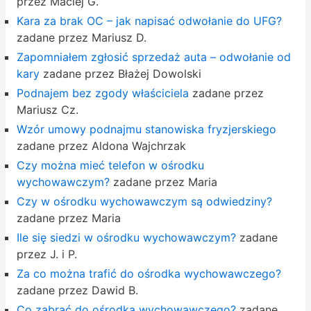
przez Maciej G.
Kara za brak OC – jak napisać odwołanie do UFG?
zadane przez Mariusz D.
Zapomniałem zgłosić sprzedaż auta – odwołanie od
kary
zadane przez Błażej Dowolski
Podnajem bez zgody właściciela
zadane przez
Mariusz Cz.
Wzór umowy podnajmu stanowiska fryzjerskiego
zadane przez Aldona Wajchrzak
Czy można mieć telefon w ośrodku
wychowawczym?
zadane przez Maria
Czy w ośrodku wychowawczym są odwiedziny?
zadane przez Maria
Ile się siedzi w ośrodku wychowawczym?
zadane
przez J. i P.
Za co można trafić do ośrodka wychowawczego?
zadane przez Dawid B.
Co zabrać do ośrodka wychowawczego?
zadane