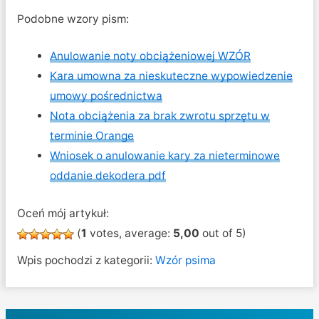
Podobne wzory pism:
Anulowanie noty obciążeniowej WZÓR
Kara umowna za nieskuteczne wypowiedzenie
umowy pośrednictwa
Nota obciążenia za brak zwrotu sprzętu w
terminie Orange
Wniosek o anulowanie kary za nieterminowe
oddanie dekodera pdf
Oceń mój artykuł:
(
1
votes, average:
5,00
out of 5)
Wpis pochodzi z kategorii:
Wzór psima