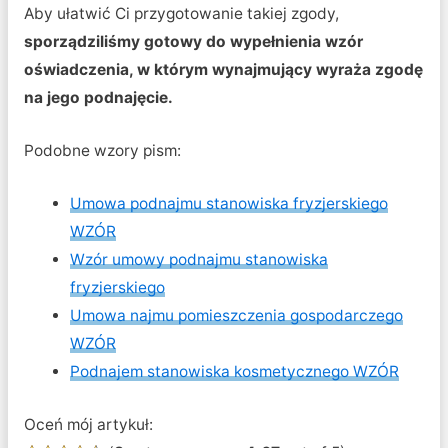
Aby ułatwić Ci przygotowanie takiej zgody,
sporządziliśmy gotowy do wypełnienia wzór
oświadczenia, w którym wynajmujący wyraża zgodę
na jego podnajęcie.
Podobne wzory pism:
Umowa podnajmu stanowiska fryzjerskiego
WZÓR
Wzór umowy podnajmu stanowiska
fryzjerskiego
Umowa najmu pomieszczenia gospodarczego
WZÓR
Podnajem stanowiska kosmetycznego WZÓR
Oceń mój artykuł: