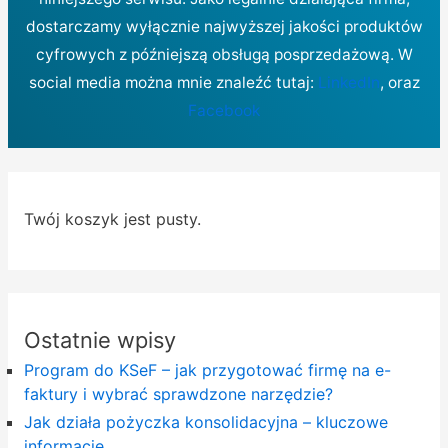
dostarczamy wyłącznie najwyższej jakości produktów
cyfrowych z późniejszą obsługą posprzedażową. W
social media można mnie znaleźć tutaj:
LinkedIn
, oraz
Facebook
Twój koszyk jest pusty.
Ostatnie wpisy
Program do KSeF – jak przygotować firmę na e-
faktury i wybrać sprawdzone narzędzie?
Jak działa pożyczka konsolidacyjna – kluczowe
informacje