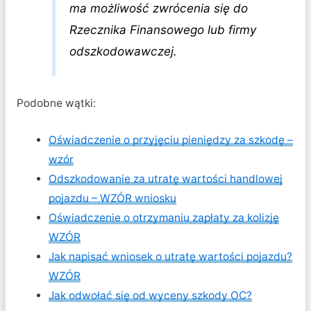
ma możliwość zwrócenia się do
Rzecznika Finansowego lub firmy
odszkodowawczej.
Podobne wątki:
Oświadczenie o przyjęciu pieniędzy za szkodę –
wzór
Odszkodowanie za utratę wartości handlowej
pojazdu – WZÓR wniosku
Oświadczenie o otrzymaniu zapłaty za kolizję
WZÓR
Jak napisać wniosek o utratę wartości pojazdu?
WZÓR
Jak odwołać się od wyceny szkody OC?