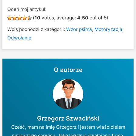
Oceń mój artykuł:
(
10
votes, average:
4,50
out of 5)
Wpis pochodzi z kategorii:
Wzór psima
,
Motoryzacja
,
Odwołanie
O autorze
Grzegorz Szwaciński
Cześć, mam na imię Grzegorz i jestem właścicielem
niniejszego serwisu. Jako legalnie działająca firma,