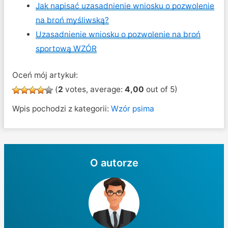
Jak napisać uzasadnienie wniosku o pozwolenie
na broń myśliwską?
Uzasadnienie wniosku o pozwolenie na broń
sportową WZÓR
Oceń mój artykuł:
(
2
votes, average:
4,00
out of 5)
Wpis pochodzi z kategorii:
Wzór psima
O autorze