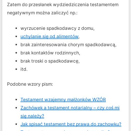
Zatem do przesłanek wydziedziczenia testamentem
negatywnym można zaliczyć np.:
wyrzucenie spadkodawcy z domu,
uchylanie się od alimentów
,
brak zainteresowania chorym spadkodawcą,
brak kontaktów rodzinnych,
brak troski o spadkodawcę,
itd.
Podobne wzory pism:
Testament wzajemny małżonków WZÓR
Zachówek a testament notarialny – czy coś mi
się należy?
Jak spisać testament bez prawa do zachowku?