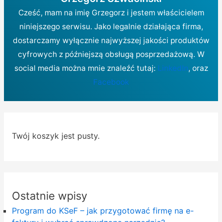
Cześć, mam na imię Grzegorz i jestem właścicielem
niniejszego serwisu. Jako legalnie działająca firma,
dostarczamy wyłącznie najwyższej jakości produktów
cyfrowych z późniejszą obsługą posprzedażową. W
social media można mnie znaleźć tutaj:
LinkedIn
, oraz
Facebook
Twój koszyk jest pusty.
Ostatnie wpisy
Program do KSeF – jak przygotować firmę na e-