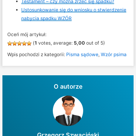
Testament – czy można zrzec się spadku?
Ustosunkowanie się do wniosku o stwierdzenie
nabycia spadku WZÓR
Oceń mój artykuł:
(
1
votes, average:
5,00
out of 5)
Wpis pochodzi z kategorii:
Pisma sądowe
,
Wzór psima
O autorze
Grzegorz Szwaciński