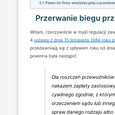
Pismo do firmy windykacyjnej o przedaw
Przerwanie biegu prz
Witam, rzeczywiście w myśl regulacji zaw
4
ustawy z dnia 15 listopada 1984 roku
przedawniają się z upływem roku od dnia 
powinna była nastąpić.
Dla roszczeń przewoźnikó
nakazem zapłaty zastosowyw
cywilnego zgodnie, z któr
orzeczeniem sądu lub inne
spraw danego rodzaju albo