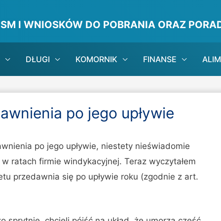
ISM I WNIOSKÓW DO POBRANIA ORAZ PORAD
DŁUGI
KOMORNIK
FINANSE
ALI
awnienia po jego upływie
wnienia po jego upływie, niestety nieświadomie
 w ratach firmie windykacyjnej. Teraz wyczytałem
tu przedawnia się po upływie roku (zgodnie z art.
 sprytnie, chcieli pójść na układ, że umorzą część