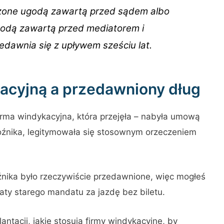
dzone ugodą zawartą przed sądem albo
odą zawartą przed mediatorem i
edawnia się z upływem sześciu lat.
acyjną a przedawniony dług
irma windykacyjna, która przejęła – nabyła umową
woźnika, legitymowała się stosownym orzeczeniem
źnika było rzeczywiście przedawnione, więc mogłeś
aty starego mandatu za jazdę bez biletu.
lantacji, jakie stosują firmy windykacyjne, by