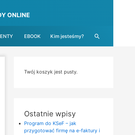
Y ONLINE
Search
MENTY
EBOOK
Kim jesteśmy?
Twój koszyk jest pusty.
Ostatnie wpisy
Program do KSeF – jak
przygotować firmę na e-faktury i