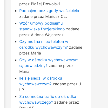
przez Błażej Dowolski
Podnajem bez zgody właściciela
zadane przez Mariusz Cz.
Wzór umowy podnajmu
stanowiska fryzjerskiego
zadane
przez Aldona Wajchrzak
Czy można mieć telefon w
ośrodku wychowawczym?
zadane
przez Maria
Czy w ośrodku wychowawczym
są odwiedziny?
zadane przez
Maria
Ile się siedzi w ośrodku
wychowawczym?
zadane przez J.
i P.
Za co można trafić do ośrodka
wychowawczego?
zadane przez