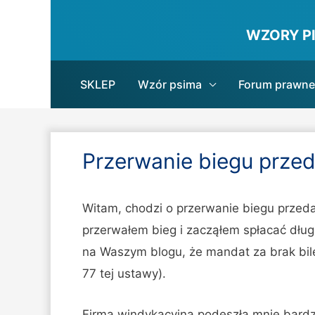
WZORY P
SKLEP
Wzór psima
Forum prawne
Przerwanie biegu przed
Witam, chodzi o przerwanie biegu przeda
przerwałem bieg i zacząłem spłacać dług
na Waszym blogu, że mandat za brak bile
77 tej ustawy).
Firma windykacyjna podeszła mnie bardzo