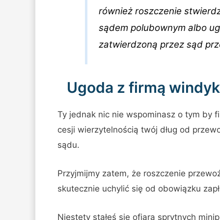
również roszczenie stwier
sądem polubownym albo ug
zatwierdzoną przez sąd prz
Ugoda z firmą windyk
Ty jednak nic nie wspominasz o tym by f
cesji wierzytelnością twój dług od prze
sądu.
Przyjmijmy zatem, że roszczenie przewo
skutecznie uchylić się od obowiązku zapł
Niestety stałeś się ofiarą sprytnych minip