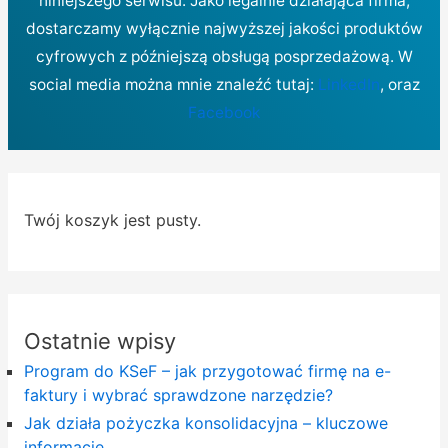
niniejszego serwisu. Jako legalnie działająca firma,
dostarczamy wyłącznie najwyższej jakości produktów
cyfrowych z późniejszą obsługą posprzedażową. W
social media można mnie znaleźć tutaj:
LinkedIn
, oraz
Facebook
Twój koszyk jest pusty.
Ostatnie wpisy
Program do KSeF – jak przygotować firmę na e-
faktury i wybrać sprawdzone narzędzie?
Jak działa pożyczka konsolidacyjna – kluczowe
informacje