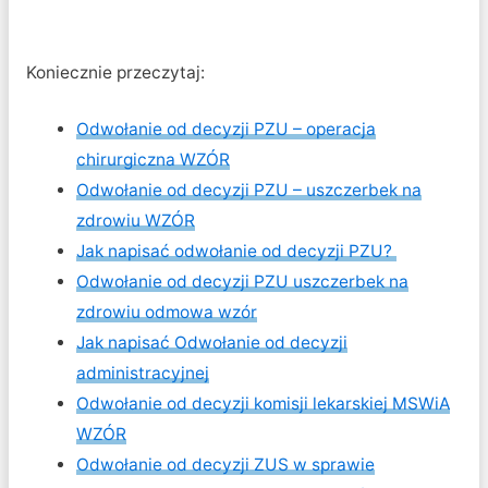
Koniecznie przeczytaj:
Odwołanie od decyzji PZU – operacja
chirurgiczna WZÓR
Odwołanie od decyzji PZU – uszczerbek na
zdrowiu WZÓR
Jak napisać odwołanie od decyzji PZU?
Odwołanie od decyzji PZU uszczerbek na
zdrowiu odmowa wzór
Jak napisać Odwołanie od decyzji
administracyjnej
Odwołanie od decyzji komisji lekarskiej MSWiA
WZÓR
Odwołanie od decyzji ZUS w sprawie