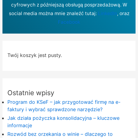
cyfrowych z późniejszą obsługą posprzedażową. W
social media można mnie znaleźć tutaj:
LinkedIn
, oraz
Facebook
Twój koszyk jest pusty.
Ostatnie wpisy
Program do KSeF – jak przygotować firmę na e-
faktury i wybrać sprawdzone narzędzie?
Jak działa pożyczka konsolidacyjna – kluczowe
informacje
Rozwód bez orzekania o winie – dlaczego to