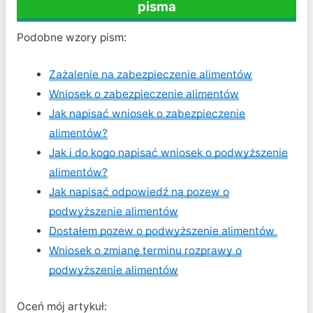
pisma
Podobne wzory pism:
Zażalenie na zabezpieczenie alimentów
Wniosek o zabezpieczenie alimentów
Jak napisać wniosek o zabezpieczenie
alimentów?
Jak i do kogo napisać wniosek o podwyższenie
alimentów?
Jak napisać odpowiedź na pozew o
podwyższenie alimentów
Dostałem pozew o podwyższenie alimentów
Wniosek o zmianę terminu rozprawy o
podwyższenie alimentów
Oceń mój artykuł: