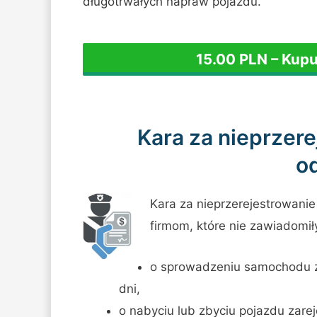
długotrwałych napraw pojazdu.
15.00 PLN – Kup
Kara za nieprzer
o
Kara za nieprzerejestrowani
firmom, które nie zawiadomił
o sprowadzeniu samochodu z 
dni,
o nabyciu lub zbyciu pojazdu zare