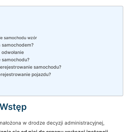
nie samochodu wzór
ym samochodem?
u odwołanie
ie samochodu?
rzerejestrowanie samochodu?
erejestrowanie pojazdu?
Wstęp
 nałożona w drodze decyzji administracyjnej,
ania się od niej do organu wyższej instancji
.