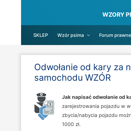
WZORY P
SKLEP
Wzór psima
Forum prawne
Odwołanie od kary za n
samochodu WZÓR
Jak napisać odwołanie od k
zarejestrowania pojazdu w w
zbycia/nabycia pojazdu możn
1000 zł.