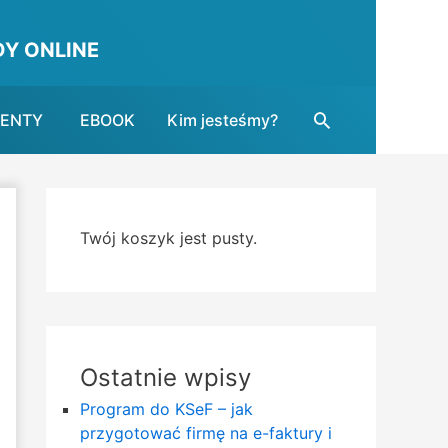
Y ONLINE
Search
MENTY
EBOOK
Kim jesteśmy?
Twój koszyk jest pusty.
Ostatnie wpisy
Program do KSeF – jak
przygotować firmę na e-faktury i