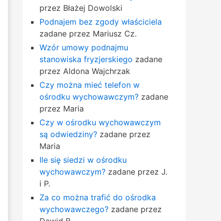
przez Błażej Dowolski
Podnajem bez zgody właściciela
zadane przez Mariusz Cz.
Wzór umowy podnajmu
stanowiska fryzjerskiego
zadane
przez Aldona Wajchrzak
Czy można mieć telefon w
ośrodku wychowawczym?
zadane
przez Maria
Czy w ośrodku wychowawczym
są odwiedziny?
zadane przez
Maria
Ile się siedzi w ośrodku
wychowawczym?
zadane przez J.
i P.
Za co można trafić do ośrodka
wychowawczego?
zadane przez