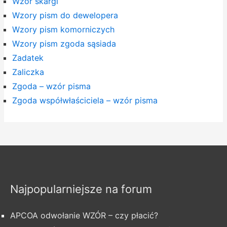
Wzór skargi
Wzory pism do dewelopera
Wzory pism komorniczych
Wzory pism zgoda sąsiada
Zadatek
Zaliczka
Zgoda – wzór pisma
Zgoda współwłaściciela – wzór pisma
Najpopularniejsze na forum
APCOA odwołanie WZÓR – czy płacić?