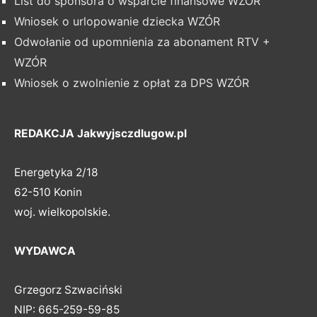
List do sponsora o wsparcie finansowe WZÓR
Wniosek o urlopowanie dziecka WZÓR
Odwołanie od upomnienia za abonament RTV +
WZÓR
Wniosek o zwolnienie z opłat za DPS WZÓR
REDAKCJA Jakwyjsczdlugow.pl
Energetyka 2/18
62-510 Konin
woj. wielkopolskie.
WYDAWCA
Grzegorz Szwaciński
NIP: 665-259-59-85