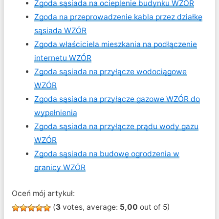
Zgoda sąsiada na ocieplenie budynku WZÓR
Zgoda na przeprowadzenie kabla przez działkę
sąsiada WZÓR
Zgoda właściciela mieszkania na podłączenie
internetu WZÓR
Zgoda sąsiada na przyłącze wodociągowe
WZÓR
Zgoda sąsiada na przyłącze gazowe WZÓR do
wypełnienia
Zgoda sąsiada na przyłącze prądu wody gazu
WZÓR
Zgoda sąsiada na budowę ogrodzenia w
granicy WZÓR
Oceń mój artykuł:
(
3
votes, average:
5,00
out of 5)