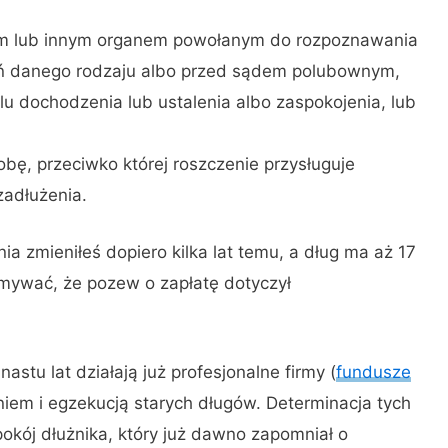
em lub innym organem powołanym do rozpoznawania
ń danego rodzaju albo przed sądem polubownym,
u dochodzenia lub ustalenia albo zaspokojenia, lub
bę, przeciwko której roszczenie przysługuje
zadłużenia.
ia zmieniłeś dopiero kilka lat temu, a dług ma aż 17
mywać, że pozew o zapłatę dotyczył
stu lat działają już profesjonalne firmy (
fundusze
iem i egzekucją starych długów. Determinacja tych
pokój dłużnika, który już dawno zapomniał o