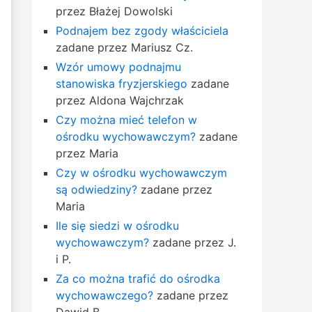
przez Błażej Dowolski
Podnajem bez zgody właściciela
zadane przez Mariusz Cz.
Wzór umowy podnajmu
stanowiska fryzjerskiego
zadane
przez Aldona Wajchrzak
Czy można mieć telefon w
ośrodku wychowawczym?
zadane
przez Maria
Czy w ośrodku wychowawczym
są odwiedziny?
zadane przez
Maria
Ile się siedzi w ośrodku
wychowawczym?
zadane przez J.
i P.
Za co można trafić do ośrodka
wychowawczego?
zadane przez