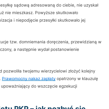
zesyłkę sądową adresowaną do ciebie, nie uzyskał
uż nie mieszkasz. Powyższe skutkowało
acja i niepodjęcie przesyłki skutkowało jej
ytucje tzw. domniemania doręczenia, przewidzianą w
ręczony, a następnie wydał postanowienie
d pozwoliła twojemu wierzycielowi złożyć kolejny
.
Prawomocny nakaz zapłaty
opatrzony w klauzulę
y upoważniający do wszczęcie egzekucji
etu PKP – jak pozbyć się