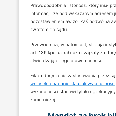
Prawdopodobnie listonosz, który miał pr
informacji, że pod wskazanym adresem j
pozostawieniem awizo. Zaś podwójna awiz
zwrotem do sądu.
Przewodniczący natomiast, stosują inst
art. 139 kpc. uznał nakaz zapłaty za do
stwierdzające jego prawomocność.
Fikcja doręczenia zastosowania przez są
wniosek o nadanie klauzuli wykonalności
wykonalności stanowi tytułu egzekucyjn
komorniczej.
Mandat za brak bil