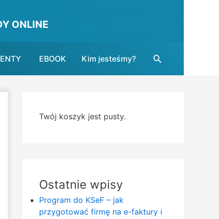
Y ONLINE
Search
MENTY
EBOOK
Kim jesteśmy?
Twój koszyk jest pusty.
Ostatnie wpisy
Program do KSeF – jak
przygotować firmę na e-faktury i