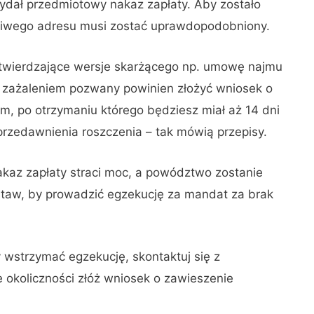
wydał przedmiotowy nakaz zapłaty. Aby zostało
ściwego adresu musi zostać uprawdopodobniony.
twierdzające wersje skarżącego np. umowę najmu
 zażaleniem pozwany powinien złożyć wniosek o
m, po otrzymaniu którego będziesz miał aż 14 dni
przedawnienia roszczenia – tak mówią przepisy.
 nakaz zapłaty straci moc, a powództwo zostanie
staw, by prowadzić egzekucję za mandat za brak
 wstrzymać egzekucję, skontaktuj się z
 okoliczności złóż wniosek o zawieszenie