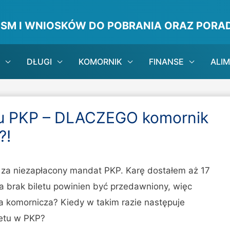
ISM I WNIOSKÓW DO POBRANIA ORAZ PORAD
DŁUGI
KOMORNIK
FINANSE
ALI
u PKP – DLACZEGO komornik
?!
 za niezapłacony mandat PKP. Karę dostałem aż 17
za brak biletu powinien być przedawniony, więc
a komornicza? Kiedy w takim razie następuje
letu w PKP?